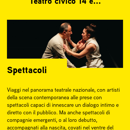
Teatro civico 14 è...
Spettacoli
Viaggi nel panorama teatrale nazionale, con artisti
della scena contemporanea alle prese con
spettacoli capaci di innescare un dialogo intimo e
diretto con il pubblico. Ma anche spettacoli di
compagnie emergenti, o al loro debutto,
accompagnati alla nascita, covati nel ventre del